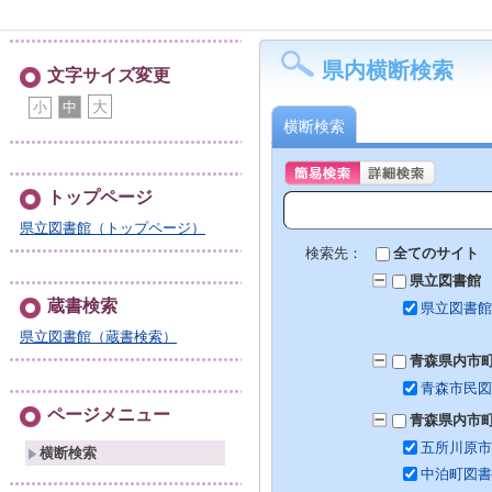
県内横断検索
文字サイズ変更
大
中
小
横断検索
トップページ
県立図書館（トップページ）
検索先：
全てのサイト
県立図書館
蔵書検索
県立図書館
県立図書館（蔵書検索）
青森県内市町
青森市民図
ページメニュー
青森県内市
五所川原市
横断検索
中泊町図書