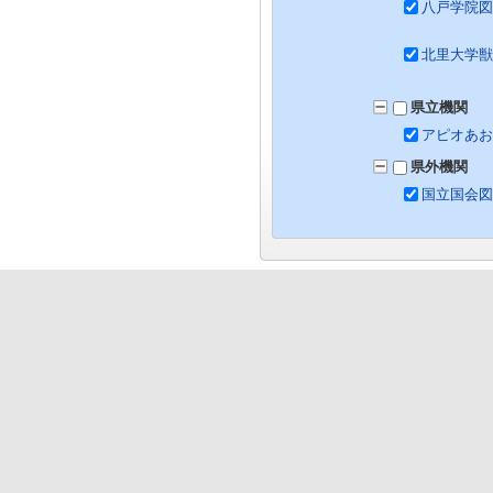
八戸学院図
北里大学獣
県立機関
アピオあお
県外機関
国立国会図