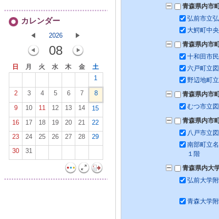
青森県内市
弘前市立弘
カレンダー
大鰐町中央
2026
青森県内市
08
十和田市民
日
月
火
水
木
金
土
六戸町立図
1
野辺地町立
2
3
4
5
6
7
8
青森県内市
むつ市立図
9
10
11
12
13
14
15
青森県内市
16
17
18
19
20
21
22
八戸市立図
23
24
25
26
27
28
29
南部町立名
30
31
１階
青森県内大
弘前大学附
青森大学附